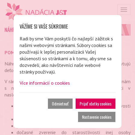
Togg
navig
VÁŽÍME SI VAŠE SÚKROMIE
NÁHRADNÁ STAROSTLIVOSŤ
Radi by sme Vám poskytli čo najlepší zážitok s
našimi webovými stránkami. Súbory cookies sa
používajú k lepšej personalizácii Vašej
POMOC URČENÁ FYZICKÝM OSOBÁM
skúsenosti so stránkami a k tomu, aby sme sa
Náhradní rodičia vykonávajú veľmi záslužnú prácu, poskytujú
dozvedeli, ako návštevníci naše webové
deťom domov a svoju lásku; čo si veľmi vážime.
stránky používajú.
V rámci individuálnej podpory pomáhame konkrétnym rodinám
Více informácií o cookies
s nezaopatrenými deťmi v náhradnej starostlivosti v
nasledujúcich formách:
Odmietnuť
Prijať všetky cookies
zverenie maloletého dieťaťa do osobnej starostlivosti
inej fyzickej osoby než rodiča,
Nastavenie cookies
pestúnska starostlivosť,
poručníctvo,
dočasné zverenie do starostlivosti inej osoby