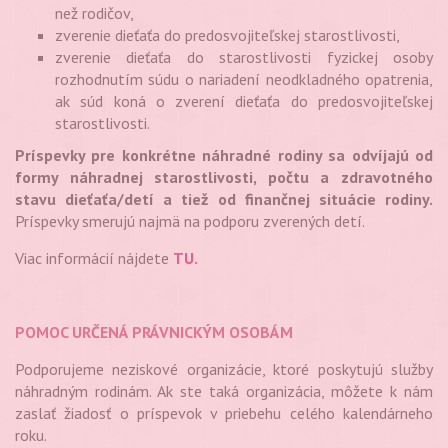
než rodičov,
zverenie dieťaťa do predosvojiteľskej starostlivosti,
zverenie dieťaťa do starostlivosti fyzickej osoby
rozhodnutím súdu o nariadení neodkladného opatrenia,
ak súd koná o zverení dieťaťa do predosvojiteľskej
starostlivosti.
Príspevky pre konkrétne náhradné rodiny sa odvíjajú od
formy náhradnej starostlivosti, počtu a zdravotného
stavu dieťaťa/detí a tiež od finančnej situácie rodiny.
Príspevky smerujú najmä na podporu zverených detí.
Viac informácií nájdete
TU.
POMOC URČENÁ PRÁVNICKÝM OSOBÁM
Podporujeme neziskové organizácie, ktoré poskytujú služby
náhradným rodinám. Ak ste taká organizácia, môžete k nám
zaslať žiadosť o príspevok v priebehu celého kalendárneho
roku.