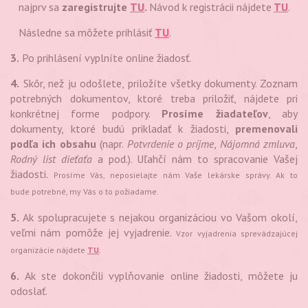
najprv sa
zaregistrujte
TU
.
Návod k registrácii nájdete
TU
.
Následne sa môžete prihlásiť
TU
.
3.
Po prihlásení vyplníte online žiadosť.
4.
Skôr, než ju odošlete, priložíte všetky dokumenty. Zoznam
potrebných dokumentov, ktoré treba priložiť, nájdete pri
konkrétnej forme podpory.
Prosíme žiadateľov
, aby
dokumenty, ktoré budú prikladať k žiadosti,
premenovali
podľa ich obsahu
(napr.
Potvrdenie o príjme
,
Nájomná zmluva
,
Rodný list dieťaťa
a pod.). Uľahčí nám to spracovanie Vašej
žiadosti.
Prosíme Vás, neposielajte nám Vaše lekárske správy. Ak to
bude potrebné, my Vás o to požiadame.
5.
Ak spolupracujete s nejakou organizáciou vo Vašom okolí,
veľmi nám pomôže jej vyjadrenie.
Vzor vyjadrenia sprevádzajúcej
organizácie nájdete
TU
.
6.
Ak ste dokončili vyplňovanie online žiadosti, môžete ju
odoslať.