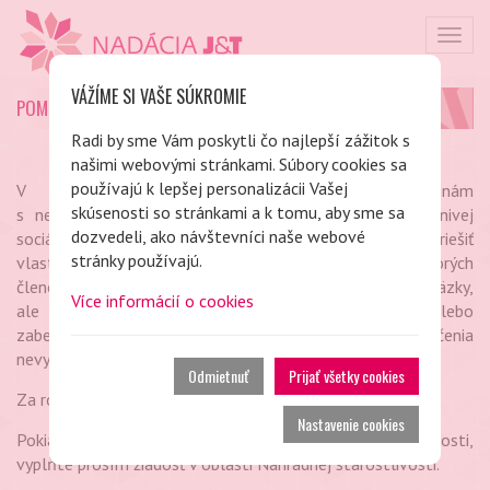
Togg
navig
VÁŽÍME SI VAŠE SÚKROMIE
POMOC OHROZENÝM RODINÁM S DEŤMI
Radi by sme Vám poskytli čo najlepší zážitok s
našimi webovými stránkami. Súbory cookies sa
používajú k lepšej personalizácii Vašej
V rámci individuálnej podpory pomáhame rodinám
skúsenosti so stránkami a k tomu, aby sme sa
s nezaopatrenými deťmi, ktoré sa dostali do nepriaznivej
dozvedeli, ako návštevníci naše webové
sociálnej situácie, ktoré nie sú v danej chvíli schopné vyriešiť
stránky používajú.
vlastnými silami. Podporujeme ohrozené rodiny, ktorých
členovia sa snažia uplatniť na trhu práce, riešia svoje záväzky,
Více informácií o cookies
ale potrebujú určitú podporu k udržaniu alebo
zabezpečeniu stabilného bývania či zabezpečenia
nevyhnutných potrieb pre zdravý vývoj a vzdelanie detí.
Odmietnuť
Prijať všetky cookies
Za rodiny vo finančnej kríze
považujeme
.
Nastavenie cookies
Pokiaľ je Vám zverené dieťa do náhradnej starostlivosti,
vyplňte prosím žiadosť v oblasti Náhradnej starostlivosti.